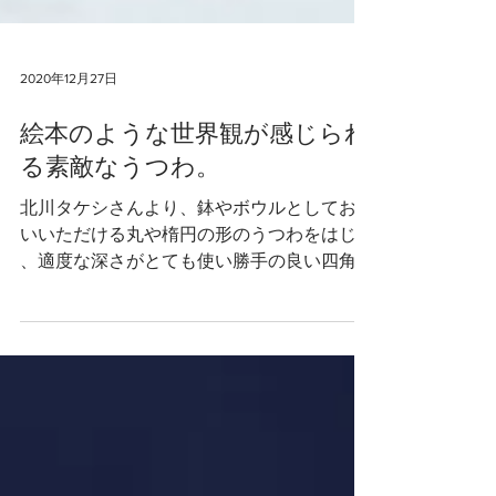
2020年12月27日
絵本のような世界観が感じられ
る素敵なうつわ。
北川タケシさんより、鉢やボウルとしてお使
いいただける丸や楕円の形のうつわをはじめ
、適度な深さがとても使い勝手の良い四角や
楕円のプレートなどが届いています。 動物
や植物モチーフの図柄が描かれた北川さんら
しい大人な可愛らしさや絵本のような世界観
が感じられる素敵なうつわです。...