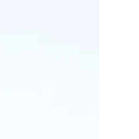
29日(火)以降のご注文に関しては、年明け1月
5日(火)頃から...