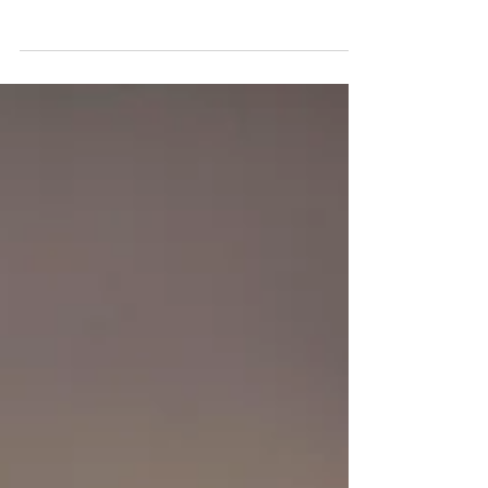
今年も皆様のおかげで無事に１年を終えるこ
とが出来ました。ご来店下さるお客さま、作
り手の皆さま、ご協力いただいておりますシ
ョップの皆様、関係者の皆様、当店は本当に
素敵な皆さまに恵まれていること...