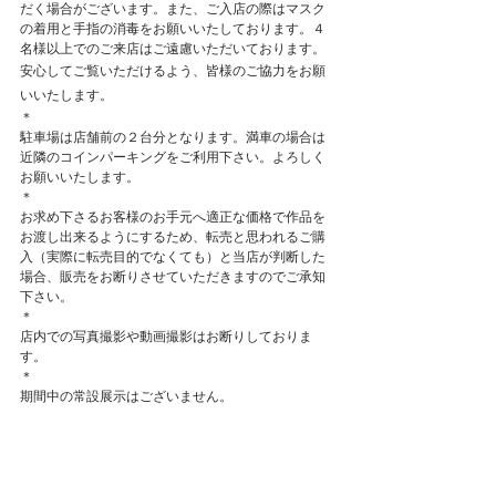
だく場合がございます。また、ご入店の際はマスク
の着用と手指の消毒をお願いいたしております。４
名様以上でのご来店はご遠慮いただいております。
安心してご覧いただけるよう、皆様のご協力をお願
いいたします。
＊
駐車場は店舗前の２台分となります。満車の場合は
近隣のコインパーキングをご利用下さい。よろしく
お願いいたします。
＊
お求め下さるお客様のお手元へ適正な価格で作品を
お渡し出来るようにするため、転売と思われるご購
入（実際に転売目的でなくても）と当店が判断した
場合、販売をお断りさせていただきますのでご承知
下さい。
＊
店内での写真撮影や動画撮影はお断りしておりま
す。
＊
​期間中の常設展示はございません。
open 11:00-18:00
https://www.mokodi.com