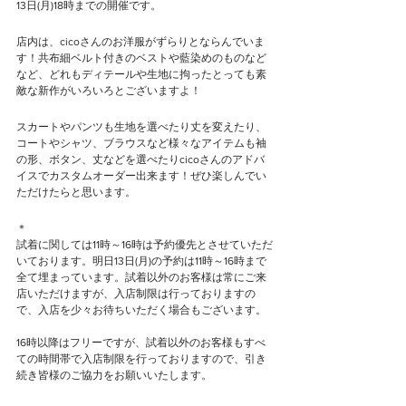
13日(月)18時までの開催です。
店内は、cicoさんのお洋服がずらりとならんでいま
す！共布細ベルト付きのベストや藍染めのものなど
など、どれもディテールや生地に拘ったとっても素
敵な新作がいろいろとございますよ！
スカートやパンツも生地を選べたり丈を変えたり、
コートやシャツ、ブラウスなど様々なアイテムも袖
の形、ボタン、丈などを選べたりcicoさんのアドバ
イスでカスタムオーダー出来ます！ぜひ楽しんでい
ただけたらと思います。
＊
試着に関しては11時～16時は予約優先とさせていただ
いております。明日13日(月)の予約は11時～16時まで
全て埋まっています。試着以外のお客様は常にご来
店いただけますが、入店制限は行っておりますの
で、入店を少々お待ちいただく場合もございます。
16時以降はフリーですが、試着以外のお客様もすべ
ての時間帯で入店制限を行っておりますので、引き
続き皆様のご協力をお願いいたします。