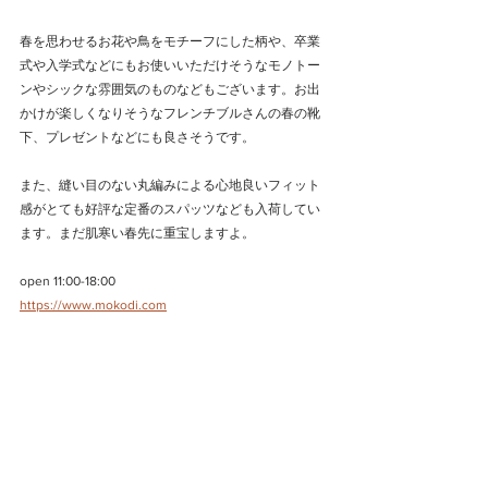
春を思わせるお花や鳥をモチーフにした柄や、卒業
式や入学式などにもお使いいただけそうなモノトー
ンやシックな雰囲気のものなどもございます。お出
かけが楽しくなりそうなフレンチブルさんの春の靴
下、プレゼントなどにも良さそうです。
また、縫い目のない丸編みによる心地良いフィット
感がとても好評な定番のスパッツなども入荷してい
ます。まだ肌寒い春先に重宝しますよ。
open 11:00-18:00
https://www.mokodi.com