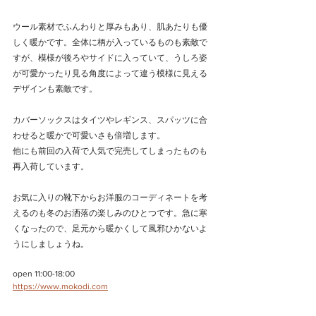
ウール素材でふんわりと厚みもあり、肌あたりも優
しく暖かです。全体に柄が入っているものも素敵で
すが、模様が後ろやサイドに入っていて、うしろ姿
が可愛かったり見る角度によって違う模様に見える
デザインも素敵です。
カバーソックスはタイツやレギンス、スパッツに合
わせると暖かで可愛いさも倍増します。
他にも前回の入荷で人気で完売してしまったものも
再入荷しています。
お気に入りの靴下からお洋服のコーディネートを考
えるのも冬のお洒落の楽しみのひとつです。急に寒
くなったので、足元から暖かくして風邪ひかないよ
うにしましょうね。
open 11:00-18:00
https://www.mokodi.com