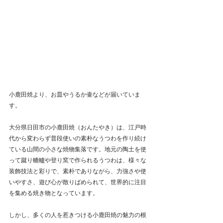
小鹿田焼より、お皿やうるか壷などが届いていま
す。
大分県日田市の小鹿田焼（おんたやき）は、江戸時
代から変わらず普段使いの素朴なうつわを作り続け
ている山間の小さな焼物集落です。地元の陶土を使
って蹴り轆轤や登り窯で作られるうつわは、様々な
装飾技法と彩りで、素朴でありながら、力強さや使
いやすさ、遊び心が散りばめられて、世界的に注目
を集める焼き物となっています。
しかし、多くの人を惹きつける小鹿田焼の魅力の根