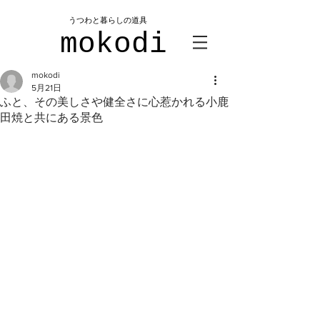
​うつわと暮らしの道具
mokodi
mokodi
5月21日
ふと、その美しさや健全さに心惹かれる小鹿
田焼と共にある景色