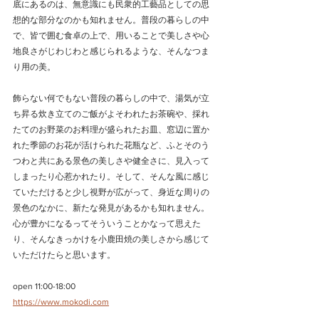
底にあるのは、無意識にも民衆的工藝品としての思
想的な部分なのかも知れません。普段の暮らしの中
で、皆で囲む食卓の上で、用いることで美しさや心
地良さがじわじわと感じられるような、そんなつま
り用の美。
飾らない何でもない普段の暮らしの中で、湯気が立
ち昇る炊き立てのご飯がよそわれたお茶碗や、採れ
たてのお野菜のお料理が盛られたお皿、窓辺に置か
れた季節のお花が活けられた花瓶など、ふとそのう
つわと共にある景色の美しさや健全さに、見入って
しまったり心惹かれたり。そして、そんな風に感じ
ていただけると少し視野が広がって、身近な周りの
景色のなかに、新たな発見があるかも知れません。
心が豊かになるってそういうことかなって思えた
り、そんなきっかけを小鹿田焼の美しさから感じて
いただけたらと思います。
open 11:00-18:00
https://www.mokodi.com