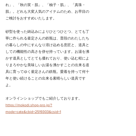
れ」、「秋の実・肌」、「柚子・肌」、「真珠・
肌」。どれも大変人気のアイテムのため、お早目の
ご検討をおすすめいたします。
砂型を使った鋳込みによりひとつひとつ、とても丁
寧に作られる釜定さんの鉄瓶は、普段のわたしたち
の暮らしの中にすんなり溶け込める意匠と、道具と
しての機能性の高さを併せ持っています。お湯を沸
かす道具としてとても優れており、使い込む程によ
りまろやかな美味しいお湯を沸かすことの出来る道
具に育ってゆく釜定さんの鉄瓶。愛着を持って何十
年と使い続けることの出来る素晴らしい道具です
よ。
オンラインショップでもご紹介しております。
https://mokodi.shop-pro.jp/?
mode=cate&cbid=2519303&csid=1