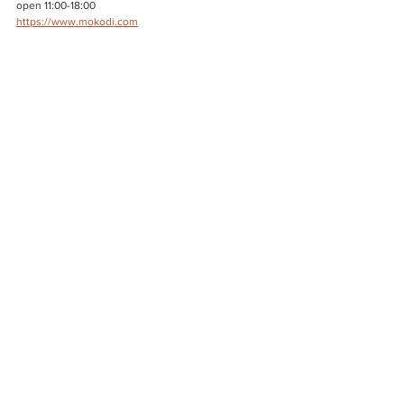
open 11:00-18:00
https://www.mokodi.com
＊
明日18日(日)・19日(月)はお休みとなりますのでお気
をつけ下さい。
2021年
すべて表示
最新記事