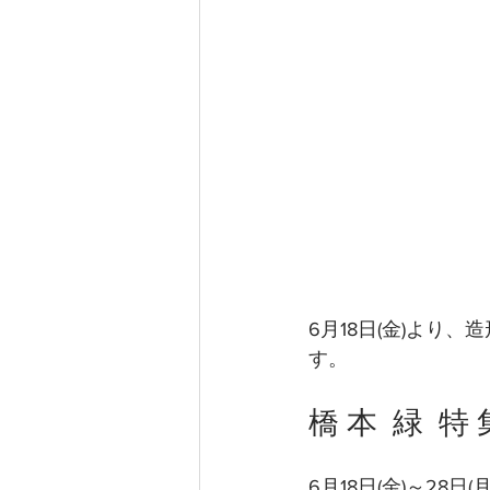
6月18日(金)よ
す。
橋 本  緑  特 
6月18日(金)～28日(月