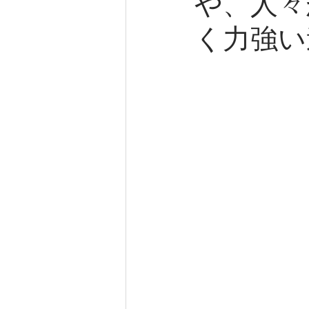
や、人々
く力強い