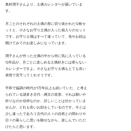
奥村潤子さんより、土偶カレンダーが届いていま
す。
月ごとのそれぞれの土偶の形に切り抜かれた12枚セ
ットと、小さなお守り土偶が入った箱入りのセット
です。お守り土偶はすべて違っていて、色やお顔は
開けてみてのお楽しみになっています。
潤子さんが作った土偶の中から特に気に入っている
12作品が、月ごとに楽しめる土偶好きには堪らない
カレンダーですよ。小さなお守り土偶もとても良い
表情で見守ってくれそうです。
平和で協調の時代が1万年以上も続いていた、と考え
られている謎多き古代・縄文の造形。それは願いや
祈りなのか信仰なのか、詳しいことは分かっていま
せんが、どれも良いお顔をしているのです。今とは
少し違ったであろう古代の人々の自然との関わりや
日々の暮らしに思いを馳せながら、楽しんでいただ
けたらと思います。