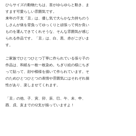
ひらサイズの動物たちは、首がゆらゆらと動き、ま
すます可愛らしい雰囲気です。
来年の干支「丑」は、優し気で大らかな力持ちのう
しさんが俵を背負ってゆっくりと頑張って何か良い
ものを運んできてくれそうな、そんな雰囲気が感じ
られる作品です。「丑」は、白、黒、赤がございま
す。
ご家族でひとつひとつ丁寧に作られている張り子の
作品は、和紙を一枚一枚染め。ちぎり絵の様にちぎ
って貼って、顔や模様を描いて作られています。そ
のためひとつひとつの表情や雰囲気にはそれぞれ個
性があり、楽しませてくれます。
「丑」の他、子、寅、卯、辰、巳、午、未、申、
酉、戌、亥までの12支が揃っていますよ！