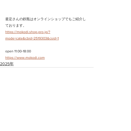
釜定さんの鉄瓶はオンラインショップでもご紹介し
ております。
https://mokodi.shop-pro.jp/?
mode=cate&cbid=2519303&csid=1
open 11:00-18:00
https://www.mokodi.com
2025年
すべて表示
最新記事