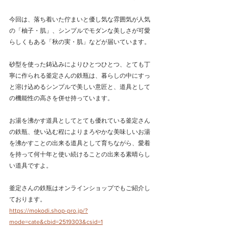
今回は、
落ち着いた佇まいと優し気な雰囲気が人気
の
「柚子・肌」、
シンプルでモダンな美しさが
可愛
らしくもある「秋の実・肌」などが届いています。
砂型を使った鋳込みによりひとつひとつ、とても丁
寧に作られる釜定さんの鉄瓶は、暮らしの中にすっ
と溶け込めるシンプルで美しい意匠と、道具として
の機能性の高さを併せ持っています。
お湯を沸かす道具としてとても優れている釜定さん
の鉄瓶、使い込む程によりまろやかな美味しいお湯
を沸かすことの出来る道具として育ちながら、愛着
を持って何十年と使い続けることの出来る素晴らし
い道具ですよ。
釜定さんの鉄瓶はオンラインショップでもご紹介し
ております。
https://mokodi.shop-pro.jp/?
mode=cate&cbid=2519303&csid=1