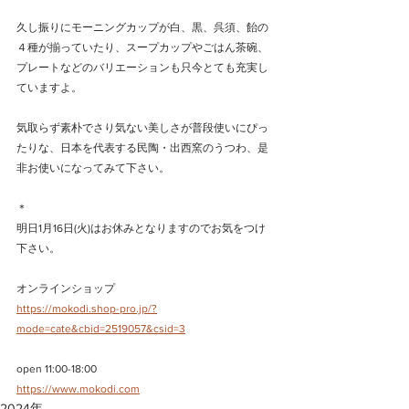
久し振りにモーニングカップが白、黒、呉須、飴の
４種が揃っていたり、スープカップやごはん茶碗、
プレートなどのバリエーションも只今とても充実し
ていますよ。
気取らず素朴でさり気ない美しさが普段使いにぴっ
たりな、日本を代表する民陶・出西窯のうつわ、是
非お使いになってみて下さい。
＊
明日1月16日(火)はお休みとなりますのでお気をつけ
下さい。
オンラインショップ
https://mokodi.shop-pro.jp/?
mode=cate&cbid=2519057&csid=3
open 11:00-18:00
https://www.mokodi.com
2024年