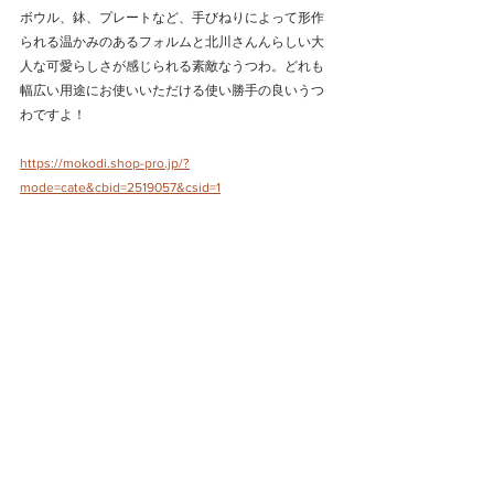
ボウル、鉢、プレートなど、手びねりによって形作
られる温かみのあるフォルムと北川さんんらしい大
人な可愛らしさが感じられる素敵なうつわ。どれも
幅広い用途にお使いいただける使い勝手の良いうつ
わですよ！
https://mokodi.shop-pro.jp/?
mode=cate&cbid=2519057&csid=1