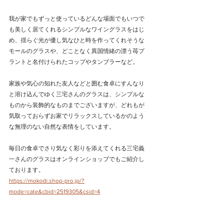
我が家でもずっと使っているどんな場面でもいつで
も美しく居てくれるシンプルなワイングラスをはじ
め、揺らぐ光が優し気なひと時を作ってくれそうな
モールのグラスや、どことなく異国情緒の漂う苺プ
ラントと名付けられたコップやタンブラーなど。
家族や気心の知れた友人などと囲む食卓にすんなり
と溶け込んでゆく三宅さんのグラスは、シンプルな
ものから装飾的なものまでございますが、どれもが
気取っておらずお家でリラックスしているかのよう
な無理のない自然な表情をしています。
毎日の食卓でさり気なく彩りを添えてくれる三宅義
一さんのグラスはオンラインショップでもご紹介し
ております。
https://mokodi.shop-pro.jp/?
mode=cate&cbid=2519305&csid=4