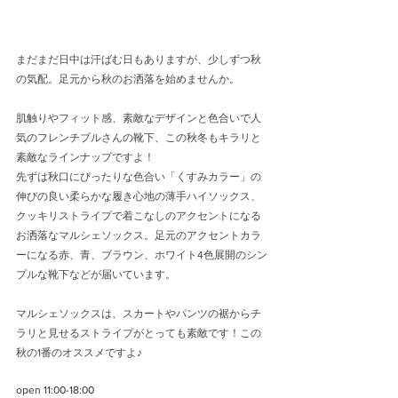
まだまだ日中は汗ばむ日もありますが、少しずつ秋
の気配。足元から秋のお洒落を始めませんか。
肌触りやフィット感、素敵なデザインと色合いで人
気のフレンチブルさんの靴下、この秋冬もキラリと
素敵なラインナップですよ！
先ずは秋口にぴったりな色合い「くすみカラー」の
伸びの良い柔らかな履き心地の薄手ハイソックス、
クッキリストライプで着こなしのアクセントになる
お洒落なマルシェソックス。足元のアクセントカラ
ーになる赤、青、ブラウン、ホワイト4色展開のシン
プルな靴下などが届いています。
マルシェソックスは、スカートやパンツの裾からチ
ラリと見せるストライプがとっても素敵です！この
秋の1番のオススメですよ♪
open 11:00-18:00