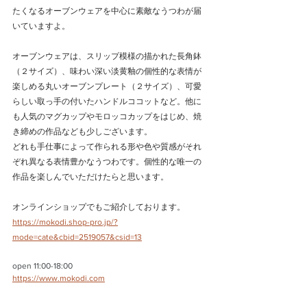
たくなるオーブンウェアを中心に素敵なうつわが届
いていますよ。
オーブンウェアは、スリップ模様の描かれた長角鉢
（２サイズ）、味わい深い淡黄釉の個性的な表情が
楽しめる丸いオーブンプレート（２サイズ）、可愛
らしい取っ手の付いたハンドルココットなど。他に
も人気のマグカップやモロッコカップをはじめ、焼
き締めの作品なども少しございます。
どれも手仕事によって作られる形や色や質感がそれ
ぞれ異なる表情豊かなうつわです。個性的な唯一の
作品を楽しんでいただけたらと思います。
オンラインショップでもご紹介しております。
https://mokodi.shop-pro.jp/?
mode=cate&cbid=2519057&csid=13
open 11:00-18:00
https://www.mokodi.com