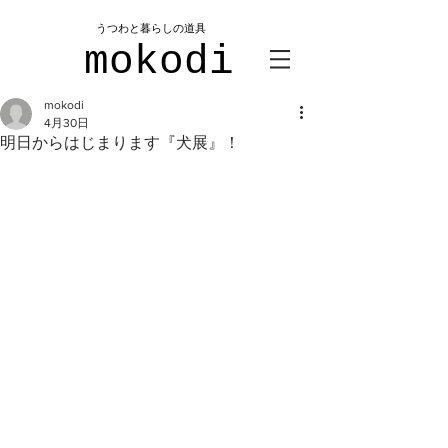
​うつわと暮らしの道具
mokodi
mokodi
4月30日
明日からはじまります『犬展』！