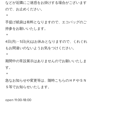
などが近隣にご迷惑をお掛けする場合がございます
ので、お止めください。
＊
手提げ紙袋は有料となりますので、エコバッグのご
持参をお願いいたします。​
＊
4日(月)・5日(火)はお休みとなりますので、くれぐれ
もお間違いのないようお気をつけください。
＊
​期間中の常設展示はありませんのでお願いいたしま
す。
＊
急なお知らせや変更等は、随時こちらのＨＰやＳＮ
Ｓ等でお知らせいたします。
open 11:00-18:00
https://www.mokodi.com
2026年