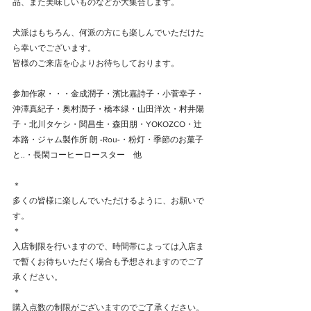
品、また美味しいものなどが大集合します。
犬派はもちろん、何派の方にも楽しんでいただけた
ら幸いでございます。
​​皆様のご来店を心よりお待ちしております。
参加作家・・・金成潤子・濱比嘉詩子・小菅幸子・
沖澤真紀子・奥村潤子・橋本緑・山田洋次・村井陽
子・北川タケシ・関昌生・森田朋・YOKOZCO・辻
本路・ジャム製作所 朗 -Rou-・粉灯・季節のお菓子
と..・長閑コーヒーロースター　他
＊
多くの皆様に楽しんでいただけるように、お願いで
す。
＊
入店制限を行いますので、時間帯によっては入店ま
で暫くお待ちいただく場合も予想されますのでご了
承ください。
＊
購入点数の制限がございますのでご了承ください。