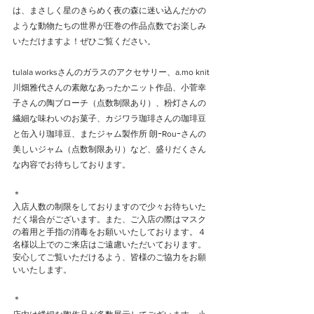
は、まさしく星のきらめく夜の森に迷い込んだかの
ような動物たちの世界が圧巻の作品点数でお楽しみ
いただけますよ！ぜひご覧ください。
tulala worksさんのガラスのアクセサリー、a.mo knit 
川畑雅代さんの素敵なあったかニット作品、小菅幸
子さんの陶ブローチ（点数制限あり）、粉灯さんの
繊細な味わいのお菓子、カジワラ珈琲さんの珈琲豆
と缶入り珈琲豆、またジャム製作所 朗ｰRouｰさんの
美しいジャム（点数制限あり）など、盛りだくさん
な内容でお待ちしております。
＊
入店人数の制限をしておりますので少々お待ちいた
だく場合がございます。また、ご入店の際はマスク
の着用と手指の消毒をお願いいたしております。４
名様以上でのご来店はご遠慮いただいております。
安心してご覧いただけるよう、皆様のご協力をお願
いいたします。
＊