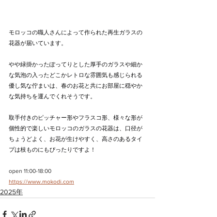
モロッコの職人さんによって作られた再生ガラスの
花器が届いています。
やや緑掛かったぽってりとした厚手のガラスや細か
な気泡の入ったどこかレトロな雰囲気も感じられる
優し気な佇まいは、春のお花と共にお部屋に穏やか
な気持ちを運んでくれそうです。
取手付きのピッチャー形やフラスコ形、様々な形が
個性的で楽しいモロッコのガラスの花器は、口径が
ちょうどよく、お花が生けやすく、高さのあるタイ
プは枝ものにもぴったりですよ！
open 11:00-18:00
https://www.mokodi.com
2025年