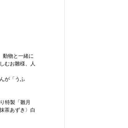
、動物と一緒に
しむお雛様、人
んが「うふ
つり特製「雛月
抹茶あずき〉白