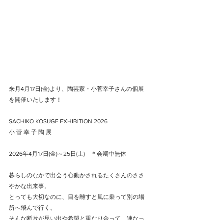
来月4月17日(金)より、陶芸家・小菅幸子さんの個展
を開催いたします！
SACHIKO KOSUGE EXHIBITION 2026
小 菅 幸 子 陶 展
2026年4月17日(金)～25日(土)　＊会期中無休
暮らしのなかで出会う心動かされるたくさんのささ
やかな出来事。
とっても大切なのに、目を離すと風に乗って別の場
所へ飛んで行く。
そんな断片が思い出や希望と重なり合って、連なっ