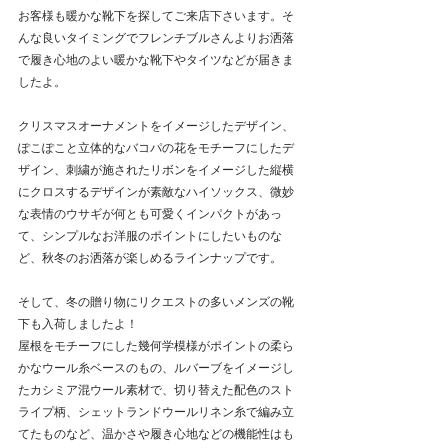
お客様も暖かな靴下を探してご来店下さいます。そ
んな良いタイミングでフレンチブルさんよりお洒落
で履き心地のよい暖かな靴下やタイツなどが届きま
したよ。
クリスマスオーナメントをイメージしたデザイン、
ぽこぽこと立体的なバコパの花をモチーフにしたデ
ザイン、刺繍が施されたリボンをイメージした縦横
にクロスするデザインが素敵なハイソックス、微妙
な表情のウサギが何とも可愛くインパクトがあっ
て、シンプルなお洋服のポイントにしたいものな
ど、秋冬のお洒落が楽しめるラインナップです。
そして、冬の贈り物にリクエストの多いメンズの靴
下も入荷しましたよ！
屋根をモチーフにした幾何学模様がポイントの柔ら
かなウール糸ベースのもの、ルバーブをイメージし
たカシミア混ウール素材で、切り替えた配色のスト
ライプ柄、シェットランドウールリネン糸で編み立
てたものなど、温かさや履き心地などの機能性はも