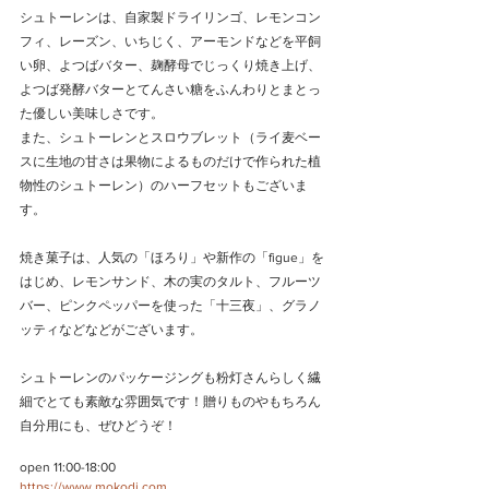
シュトーレンは、自家製ドライリンゴ、レモンコン
フィ、レーズン、いちじく、アーモンドなどを平飼
い卵、よつばバター、麹酵母でじっくり焼き上げ、
よつば発酵バターとてんさい糖をふんわりとまとっ
た優しい美味しさです。
また、シュトーレンとスロウブレット（ライ麦ベー
スに生地の甘さは果物によるものだけで作られた植
物性のシュトーレン）のハーフセットもございま
す。
焼き菓子は、人気の「ほろり」や新作の「figue」を
はじめ、レモンサンド、木の実のタルト、フルーツ
バー、ピンクペッパーを使った「十三夜」、グラノ
ッティなどなどがございます。
シュトーレンのパッケージングも粉灯さんらしく繊
細でとても素敵な雰囲気です！贈りものやもちろん
自分用にも、ぜひどうぞ！
open 11:00-18:00
https://www.mokodi.com