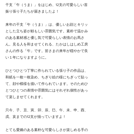
干支「午（うま）」をはじめ、12支の可愛らしい首
振り張り子たちが届きましたよ！
来年の干支「午（うま）」は、優しいお顔とキリッ
とした立ち姿が頼もしい雰囲気です。素朴で温かみ
のある素材感と優し気で可愛らしい表情のお馬さ
ん。見る人を和ませてくれる、たかはしはしめ工房
さんの作る「午」です。皆さまの来年が穏やかで良
い１年になりますように。
ひとつひとつ丁寧に作られている張り子の作品は、
和紙を一枚一枚染め、ちぎり絵の様にちぎって貼っ
て、顔や模様を描いて作られています。そのためひ
とつひとつの表情や雰囲気にはそれぞれ個性があっ
て楽しませてくれます。
只今、子、丑、寅、卯、辰、巳、午、未、申、酉、
戌、亥までの12支が揃っていますよ！
とても愛嬌のある素朴な可愛らしさが楽しめる手の