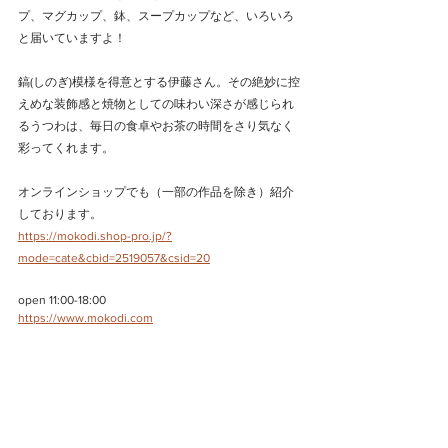
プ、マグカップ、鉢、スープカップなど、いろいろ
と届いていますよ！
鎬(しのぎ)模様を得意とする伊藤さん。その絶妙に控
えめな装飾感と焼物としての味わい深さが感じられ
るうつわは、毎日の食卓やお茶の時間をさり気なく
彩ってくれます。
オンラインショップでも（一部の作品を除き）紹介
しております。
https://mokodi.shop-pro.jp/?
mode=cate&cbid=2519057&csid=20
open 11:00-18:00
https://www.mokodi.com