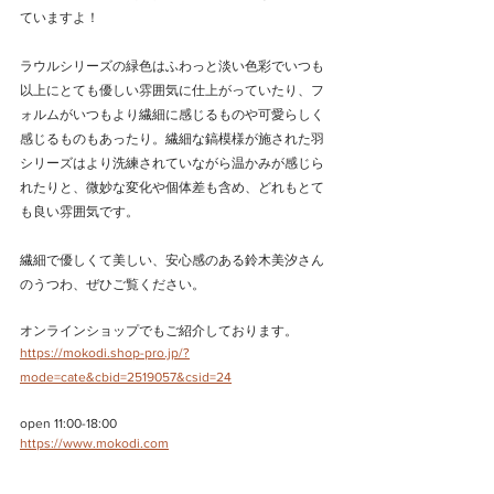
ていますよ！
ラウルシリーズの緑色はふわっと淡い色彩でいつも
以上にとても優しい雰囲気に仕上がっていたり、フ
ォルムがいつもより繊細に感じるものや可愛らしく
感じるものもあったり。繊細な鎬模様が施された羽
シリーズはより洗練されていながら温かみが感じら
れたりと、微妙な変化や個体差も含め、どれもとて
も良い雰囲気です。
繊細で優しくて美しい、安心感のある鈴木美汐さん
のうつわ、ぜひご覧ください。
オンラインショップでもご紹介しております。
https://mokodi.shop-pro.jp/?
mode=cate&cbid=2519057&csid=24
open 11:00-18:00
https://www.mokodi.com