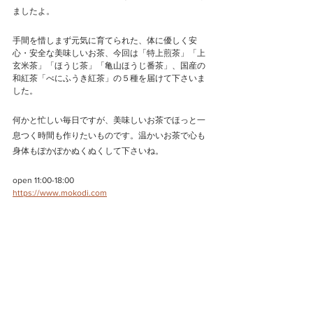
ましたよ。
手間を惜しまず元気に育てられた、体に優しく安
心・安全な美味しいお茶、今回は「特上煎茶」「上
玄米茶」「ほうじ茶」「亀山ほうじ番茶」、国産の
和紅茶「べにふうき紅茶」の５種を届けて下さいま
した。
何かと忙しい毎日ですが、美味しいお茶でほっと一
息つく時間も作りたいものです。温かいお茶で心も
身体もぽかぽかぬくぬくして下さいね。
open 11:00-18:00
https://www.mokodi.com