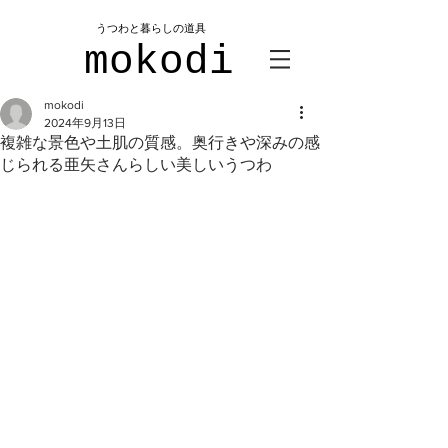
​うつわと暮らしの道具
mokodi
mokodi
2024年9月13日
複雑な景色や土肌の質感。奥行きや深みの感
じられる亜矢さんらしい美しいうつわ