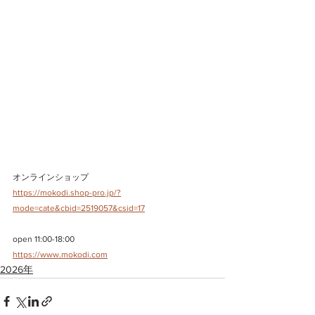
オンラインショップ
https://mokodi.shop-pro.jp/?
mode=cate&cbid=2519057&csid=17
open 11:00-18:00
https://www.mokodi.com
2026年