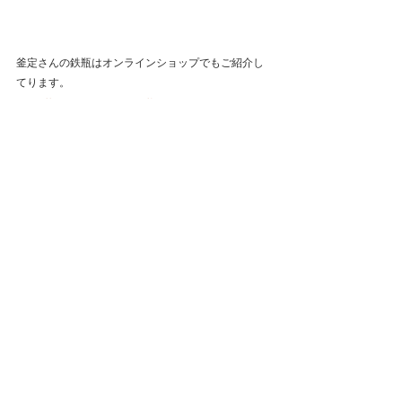
釜定さんの鉄瓶はオンラインショップでもご紹介し
てります。
https://mokodi.shop-pro.jp/?
mode=cate&cbid=2519303&csid=1
open 11:00-18:00
https://www.mokodi.com
2025年
すべて表示
最新記事