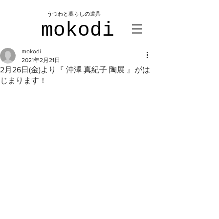
​うつわと暮らしの道具
mokodi
mokodi
2021年2月21日
2月26日(金)より『 沖澤 真紀子 陶展 』がは
じまります！