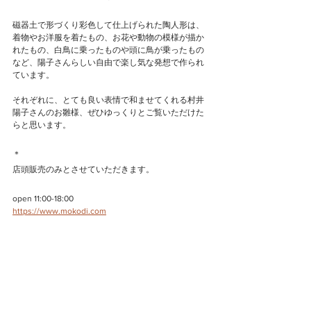
磁器土で形づくり彩色して仕上げられた陶人形は、
着物やお洋服を着たもの、お花や動物の模様が描か
れたもの、白鳥に乗ったものや頭に鳥が乗ったもの
など、陽子さんらしい自由で楽し気な発想で作られ
ています。
それぞれに、とても良い表情で和ませてくれる村井
陽子さんのお雛様、ぜひゆっくりとご覧いただけた
らと思います。
＊
店頭販売のみとさせていただきます。
open 11:00-18:00
https://www.mokodi.com