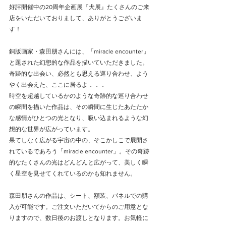
好評開催中の20周年企画展『犬展』たくさんのご来
店をいただいておりまして、ありがとうございま
す！
銅版画家・森田朋さんには、「miracle encounter」
と題された幻想的な作品を描いていただきました。
奇跡的な出会い、必然とも思える巡り合わせ、よう
やく出会えた、ここに居るよ．．．
時空を超越しているかのような奇跡的な巡り合わせ
の瞬間を描いた作品は、その瞬間に生じたあたたか
な感情がひとつの光となり、吸い込まれるような幻
想的な世界が広がっています。
果てしなく広がる宇宙の中の、そこかしこで展開さ
れているであろう「miracle encounter」。その奇跡
的なたくさんの光はどんどんと広がって、美しく瞬
く星空を見せてくれているのかも知れません。
森田朋さんの作品は、シート、額装、パネルでの購
入が可能です。ご注文いただいてからのご用意とな
りますので、数日後のお渡しとなります。お気軽に