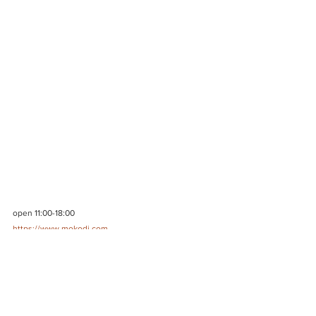
open 11:00-18:00
https://www.mokodi.com
2026年