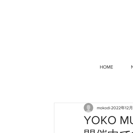
HOME
mokodi
2022年12
YOKO MU