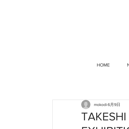
HOME
mokodi
6月9日
TAKESHI