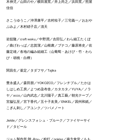
木伸児／山田のや／横田屋窯／井上尚之／浜田窯／照屋
佳信
さこうゆうこ／沖澤康平／吉村桂子／三宅義一／おおや
ぶみよ／木村硝子店／清天
岩舘隆／craft waku／中野潤／吉田弘／わら細工たくぼ
／曲げわっぱ／志賀潔／山根粛／ブナコ／藤原将史／佐
藤定雄／各地の編み組細工（山葡萄・あけび・竹・わら
び・胡桃・白樺）
関昌生／釜定／タダフサ／Tajika
豊永盛人／森田朋／YOKOZCO／フレンチブル／たかは
しはしめ工房／よつめ染布舎／カタカタ／YUYA／ノラ
ヤ／acco／山内武志／北川陽子／真工藝／朝光テープ／
宮脇弘至／宮下香代／五十子友美／ENKEL／因州和紙／
こぎん刺し／アユンク／ツバメノート
Jielde／グレンスフォシュ・ブルーク／ファイヤーサイ
ド／タピール
ジャム製作所 朗 -Rou-／粉灯／pokke／南方食堂／もも