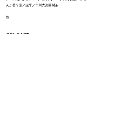
んが香辛堂／誠平／市川大楽園製茶
他
CONTACT
〒465-0085 愛知県名古屋市名東区西山本通1-8-1
tel/fax
052-782-2886
メールでのお問い合わせ
メールでのお問合せの際は、お客様のメールアドレスへ
当店からのメールが届くように、お客様ご自身で受信の
設定（確認）をお願いいたします。こちらからのメール
アドレスは「
mail@mokodi.com
」となります。メールが
送信できない場合は対応致しかねる場合もございますの
でご了承ください。
特に「gmail」をお使いの方はご注意
下さい。
よろしくお願いいたします。
掲載していただいた書籍など