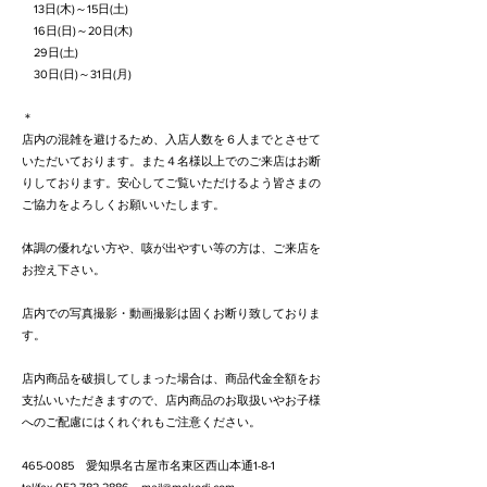
13日(木)～15日(土)
16日(日)～20日(木)
29日(土)
​ 30日(日)～31日(月)
＊
店内の混雑を避けるため、入店人数を６人までとさせて
いただいております。また４名様以上でのご来店はお断
りしております。安心してご覧いただけるよう皆さまの
ご協力をよろしくお願いいたします。
体調の優れない方や、咳が出やすい等の方は、ご来店を
お控え下さい。
店内での写真撮影・動画撮影は固くお断り致しておりま
す。
店内商品を破損してしまった場合は、商品代金全額をお
支払いいただきますので、店内商品のお取扱いやお子様
へのご配慮にはくれぐれもご注意ください。
465-0085
愛知県名古屋市名東区西山本通1-8-1