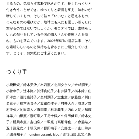
えるもの。気取らず素朴で飽きがこず、長くじっくりと
付き合うことができ、ゆっくりと表情を変え、味わいが
増していくもの。そして益々「いいな」と思えるもの。
そんなものの選び方が、地球にも人にも優しい暮らしに
繋がるのではないでしょうか。モコディでは、素晴らし
いもの創りをしている全国の職人さんや作家さんを訪
ね、ものを選んでいます。2006年5月の開店以来、そん
な素晴らしいものと気持ちを皆さまにご紹介していま
す。どうぞ、お気軽にご来店ください。
つくり手
小鹿田焼／鈴木美汐／出西窯／北川タケシ／金成潤子／
小菅幸子／辻本路／沖澤真紀子／村井陽子／橋本緑／山
田洋次／濱比嘉詩子／奥村潤子／室生窯／伊藤豊／川口
名菜子／橋本美貴子／渡邉奈津子／村井大介／城進／野
村亜矢／岡田崇人／市岡泰／杉本義訓／内山太朗／加藤
祥孝／山根窯／湯町窯／工房十鶴／久保田健司／鈴木史
子／延興寺窯／斐山窯／一翠窯（高畑伸也）／森脇靖／
五十嵐元次／十場天伸／原田晴子／安部太一／山口和声
／諏佐知子／monoton ceramic labo／読谷山焼 北窯／舩