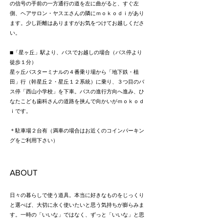
の信号の手前の一方通行の道を左に曲がると、すぐ左
側、ヘアサロン・ヤスエさんの隣にｍｏｋｏｄｉがあり
ます。少し距離はありますがお気をつけてお越しくださ
い。
■「星ヶ丘」駅より、バスでお越しの場合（バス停より
徒歩１分）
星ヶ丘バスターミナルの４番乗り場から「地下鉄・植
田」行（幹星丘２・星丘１２系統）に乗り、３つ目のバ
ス停「西山小学校」を下車。バスの進行方向へ進み、ひ
なたこども歯科さんの道路を挟んで向かいがｍｏｋｏｄ
ｉです。
＊駐車
場２
台有（満車の場合はお近くのコインパーキン
グをご利用下さい）
ABOUT
日々の暮らしで使う道具。本当に好きなものをじっくり
と選べば、大切に永く使いたいと思う気持ちが膨らみま
す。一時の「いいな」ではなく、ずっと「いいな」と思