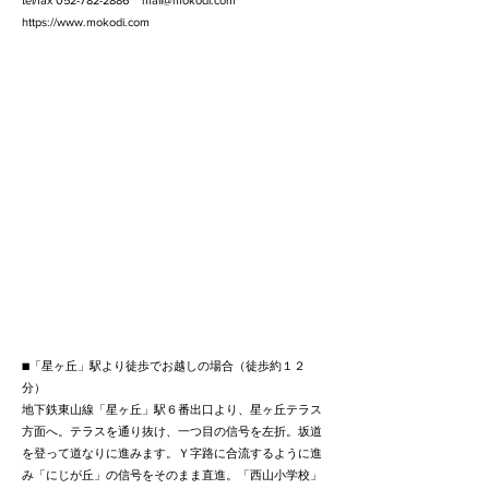
tel/fax
052-782-2886
mail@mokodi.com
https://www.mokodi.com
■「星ヶ丘」駅より徒歩でお越しの場合（徒歩約１２
分）
地下鉄東山線「星ヶ丘」駅６番出口より、星ヶ丘テラス
方面へ。テラスを通り抜け、一つ目の信号を左折。坂道
を登って道なりに進みます。Ｙ字路に合流するように進
み「にじが丘」の信号をそのまま直進。「西山小学校」