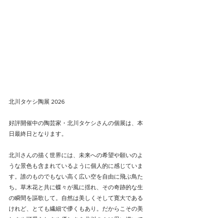
北川タケシ陶展 2026
好評開催中の陶芸家・北川タケシさんの個展は、本
日最終日となります。
北川さんの描く世界には、未来への希望や願いのよ
うな景色も含まれているように個人的に感じていま
す。誰のものでもない高く広い空を自由に飛ぶ鳥た
ち。草木花と共に蝶々が風に揺れ、その奇跡的な生
の瞬間を謳歌して。自然は美しくそして寛大である
けれど、とても繊細で儚くもあり。だからこその美