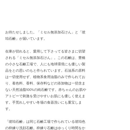
お待たせしました。「ミセル無添加石けん」と「琥
珀石鹸」が届いています。
在庫が切れると、愛用して下さってる皆さまに切望
される「ミセル無添加石けん」。この石鹸は、豊橋
の小さな石鹸工場で、人にも地球環境にも優しい製
品をとの思いのもと作られています。石油系の原料
は一切使用せず、植物系食用油脂のみで作られてお
り、着色料、香料、保存料などの添加物は一切含ま
ない天然油脂100%の純石鹸です。赤ちゃんのお肌や
アトピーで刺激を受けやすいお肌にも優しく使えま
す。手荒れしやすい冬場の食器洗いにも重宝しま
す。
「琥珀石鹸」は同じ石鹸工場で作られている琥珀色
の枠練り洗顔石鹸。枠練り石鹸はゆっくり時間をか