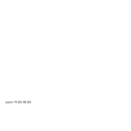
open 11:00-18:00
https://www.mokodi.com
2021年