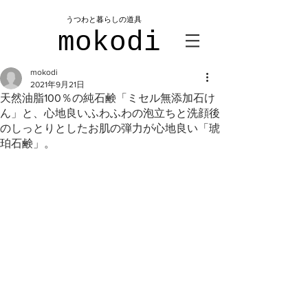
​うつわと暮らしの道具
mokodi
mokodi
2021年9月21日
天然油脂100％の純石鹸「ミセル無添加石け
ん」と、心地良いふわふわの泡立ちと洗顔後
のしっとりとしたお肌の弾力が心地良い「琥
珀石鹸」。