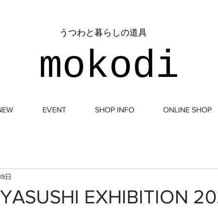
​うつわと暮らしの道具
mokodi
NEW
EVENT
SHOP INFO
ONLINE SHOP
19日
 YASUSHI EXHIBITION 2