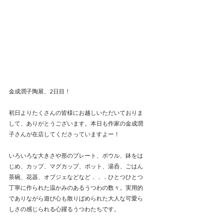
金成潤子陶展、2日目！
初日よりたくさんの皆様にお越しいただいておりま
して、ありがとうございます。本日も作家の金成潤
子さんが在店してくださっていますよー！
いろいろな大きさや形のプレート、ボウル、鉢をは
じめ、カップ、マグカップ、ポット、湯呑、ごはん
茶碗、花器、オブジェなどなど．．．ひとつひとつ
丁寧に作られた温かみのあるうつわの数々。実用的
でありながら遊び心も散りばめられた大人な可愛ら
しさの感じられる心躍るうつわたちです。