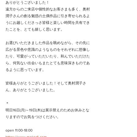
ありがとうございました！
遠方からのご来店や個性的なお客さまも多く、奥村
潤子さんの創る魅惑の土偶作品に引き寄せられるよ
うにお越しくださっさ皆様と楽しい時間を共有でき
たことを、とても嬉しく思います。
お選びいただきました作品を眺めながら、その先に
広がる景色や意識のようなものをそれぞれに想像し
たり、可愛がっていただいたり、和んでいただけた
ら、何気ない出会いもまたとても意味深きものであ
るように思っています。
皆様ありがとうございました！そして奥村潤子さ
ん、ありがとうございました。
＊
明日16日(月)～19日(木)は展示替えのためお休みとな
りますのでお気をつけください。
open 11:00-18:00
https://www.mokodi.com