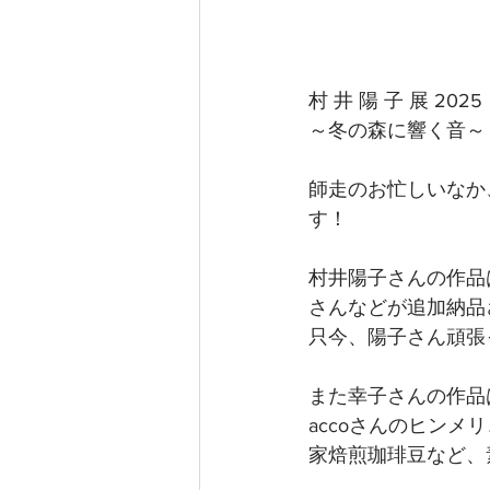
村 井 陽 子 展 2025
～冬の森に響く音～
師走のお忙しいなか
す！
村井陽子さんの作品
さんなどが追加納品
只今、陽子さん頑張
また幸子さんの作品
accoさんのヒンメ
家焙煎珈琲豆など、