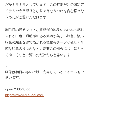
だかキラキラとしています。この時期だけの限定ア
イテムや今回限りとなりそうなうつわを含む様々な
うつわがご覧いただけます。
刷毛目の残るマットな質感が心地良い温かみの感じ
られる白色、透明感のある濃淡が美しい飴色、淡い
緑色の繊細な線で描かれる植物モチーフが優しく可
憐な印象のうつわなど。是非この機会にお手にとっ
てゆっくりとご覧いただけたらと思います。
＊
画像は初日のもので既に完売しているアイテムもご
ざいます。
open 11:00-18:00
https://www.mokodi.com