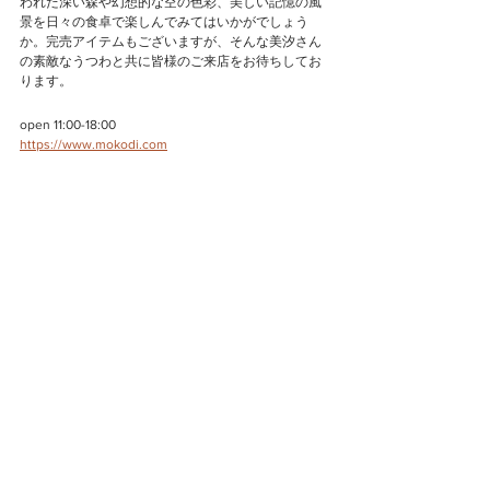
われた深い森や幻想的な空の色彩、美しい記憶の風
景を日々の食卓で楽しんでみてはいかがでしょう
か。完売アイテムもございますが、そんな美汐さん
の素敵なうつわと共に皆様のご来店をお待ちしてお
ります。
open 11:00-18:00
https://www.mokodi.com