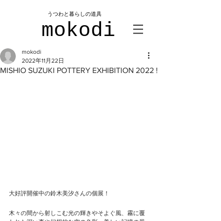
​うつわと暮らしの道具
mokodi
mokodi
2022年11月22日
MISHIO SUZUKI POTTERY EXHIBITION 2022 !
大好評開催中の鈴木美汐さんの個展！
木々の間から射しこむ光の輝きやそよぐ風、霧に覆